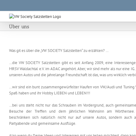
Zum
Inhalt
springen
Über uns
Was git es über die „VW SOCIETY Salzstetten“ zu erzählen? …
…die VW SOCIETY Salzstetten gibt es seit Anfang 2009, eine Interesseng
MRSV Waldachtal e.V. im ADAC angehört. Aber, wir sind mehr als nur eine IG.,
unseren Autos und die jahrelange Freundschaft ist das, was uns wirklich verbi
…wir sind ein bunt zusammengewürfelter Haufen von VW/Audi und Tuning Ve
Spaß haben und ihr Hobby LIEBEN und LEBEN!!!
…bei uns steht nicht nur das Schrauben im Vordergrund, auch gemeinsame 
Besuche der Treffen und dem jährlichen Wahnsinn am Wörthersee. U
beschränken sich natürlich nicht nur auf unsere Autos, sondern auch a
Partyabende und gemeinsame Ausflüge.
Also wenn du Deine Ideen und Interessen mit uns teilen möchtest, dann kont